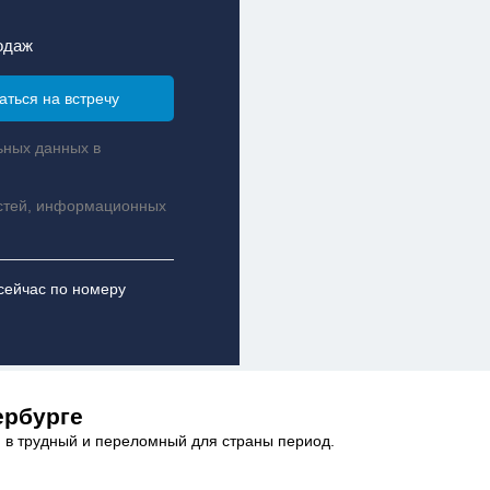
одаж
ьных данных в
стей, информационных
сейчас по номеру
ербурге
, в трудный и переломный для страны период.