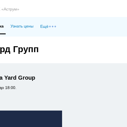
 «Аструм»
ка
Узнать цены
Ещё
рд Групп
 Yard Group
до 18:00.