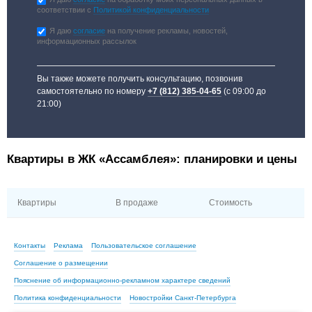
соответствии с
Политикой конфиденциальности
Я даю
согласие
на получение рекламы, новостей,
информационных рассылок
Вы также можете получить консультацию, позвонив
самостоятельно по номеру
+7 (812) 385-04-65
(с 09:00 до
21:00)
Квартиры в ЖК «Ассамблея»: планировки и цены
Квартиры
В продаже
Стоимость
Контакты
Реклама
Пользовательское соглашение
Соглашение о размещении
Пояснение об информационно-рекламном характере сведений
Политика конфиденциальности
Новостройки Санкт-Петербурга