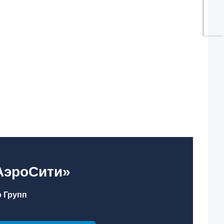
«АэроСити»
 Групп