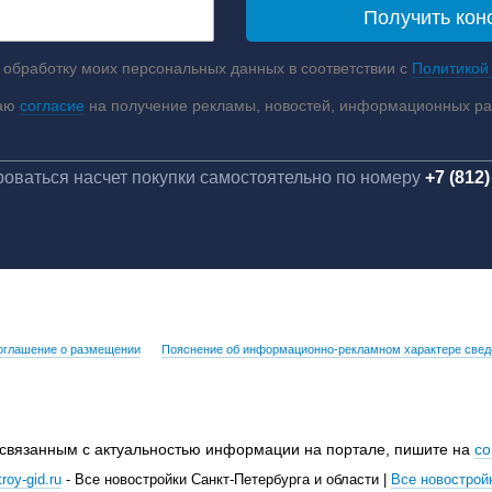
 обработку моих персональных данных в соответствии с
Политикой
аю
согласие
на получение рекламы, новостей, информационных р
оваться насчет покупки самостоятельно по номеру
+7 (812)
оглашение о размещении
Пояснение об информационно-рекламном характере свед
 связанным с актуальностью информации на портале, пишите на
co
roy-gid.ru
- Все новостройки Санкт-Петербурга и области |
Все новострой