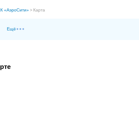
К «АэроСити»
>
Карта
Ещё
рте