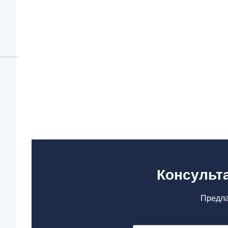
Консульта
Предла