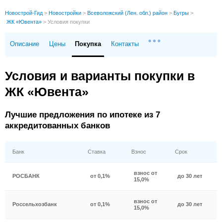
Новострой-Гид
>
Новостройки
>
Всеволожский (Лен. обл.) район
>
Бугры
>
ЖК «Ювента»
>
Условия покупки
Описание
Цены
Покупка
Контакты
Условия и варианты покупки в
ЖК «Ювента»
Лучшие предложения по ипотеке из 7
аккредитованных банков
Банк
Ставка
Взнос
Срок
взнос от
РОСБАНК
от 0,1%
до 30 лет
15,0%
взнос от
Россельхозбанк
от 0,1%
до 30 лет
15,0%