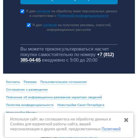
Я даю
согласие
на обработку моих персональных данных
в соответствии с
Политикой конфиденциальности
Я даю
согласие
на получение рекламы, новостей,
информационных рассылок
Вы можете проконсультироваться насчет
покупки самостоятельно по номеру
+7 (812)
385-04-65
ежедневно с 9:00 до 20:00
Контакты
Реклама
Пользовательское соглашение
Соглашение о размещении
Пояснение об информационно-рекламном характере сведений
Политика конфиденциальности
Новостройки Санкт-Петербурга
Новостройки Москвы
Используя сайт, вы соглашаетесь на обработку данных в
Cookies для корректной работы сайта, вашей
персонализации и других целей, предусмотренных
Политикой
По всем вопросам, связанным с актуальностью информации на портале,
пишите на
content@novostroy-gid.ru