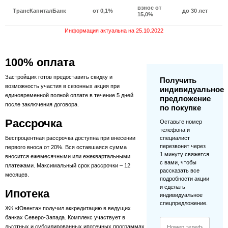
взнос от
ТрансКапиталБанк
от 0,1%
до 30 лет
15,0%
Информация актуальна на 25.10.2022
100% оплата
Застройщик готов предоставить скидку и
Получить
возможность участия в сезонных акция при
индивидуальное
единовременной полной оплате в течение 5 дней
предложение
после заключения договора.
по покупке
Рассрочка
Оставьте номер
телефона и
Беспроцентная рассрочка доступна при внесении
специалист
перезвонит через
первого вноса от 20%. Вся оставшаяся сумма
1 минуту свяжется
вносится ежемесячными или ежеквартальными
с вами, чтобы
платежами. Максимальный срок рассрочки – 12
рассказать все
месяцев.
подробности акции
и сделать
Ипотека
индивидуальное
спецпредложение.
ЖК «Ювента» получил аккредитацию в ведущих
банках Северо-Запада. Комплекс участвует в
льготных и субсидированных ипотечных программах.