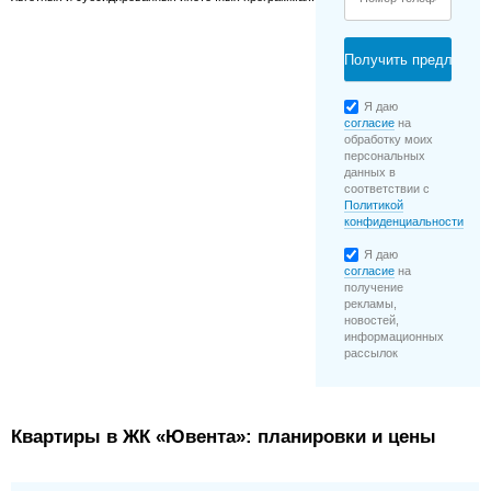
Я даю
согласие
на
обработку моих
персональных
данных в
соответствии с
Политикой
конфиденциальности
Я даю
согласие
на
получение
рекламы,
новостей,
информационных
рассылок
Квартиры в ЖК «Ювента»: планировки и цены