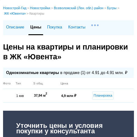
Новострой-Гид
>
Новостройки
>
Всеволожский (Лен. обл.) район
>
Бугры
>
ЖК «Ювента»
>
Квартиры
Описание
Цены
Покупка
Контакты
Цены на квартиры и планировки
в ЖК «Ювента»
Однокомнатные квартиры
в продаже (1) от 4.91 до 4.91 млн. ₽
Фото
Тип
S общ.
Цена
2
37,94 м
Планировка
1 ккв
4,9 млн ₽
Уточнить цены и условия
покупки у консультанта