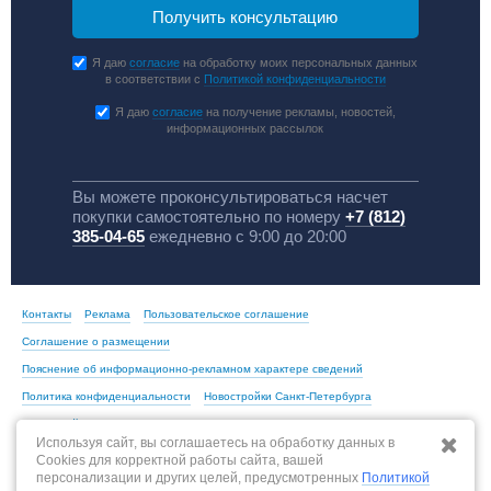
Я даю
согласие
на обработку моих персональных данных
в соответствии с
Политикой конфиденциальности
Я даю
согласие
на получение рекламы, новостей,
информационных рассылок
Вы можете проконсультироваться насчет
покупки самостоятельно по номеру
+7 (812)
385-04-65
ежедневно с 9:00 до 20:00
Контакты
Реклама
Пользовательское соглашение
Соглашение о размещении
Пояснение об информационно-рекламном характере сведений
Политика конфиденциальности
Новостройки Санкт-Петербурга
Новостройки Москвы
Используя сайт, вы соглашаетесь на обработку данных в
Cookies для корректной работы сайта, вашей
персонализации и других целей, предусмотренных
Политикой
По всем вопросам, связанным с актуальностью информации на портале,