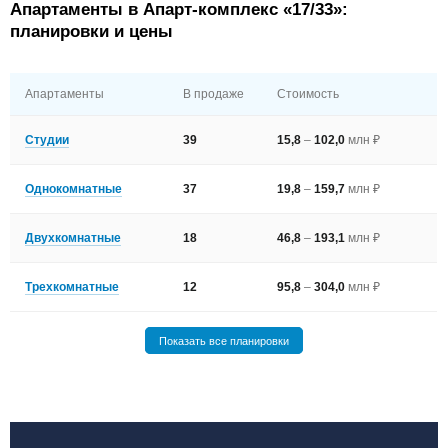
Апартаменты в Апарт-комплекс «17/33»:
планировки и цены
Апартаменты
В продаже
Стоимость
Студии
39
15,8
–
102,0
млн ₽
Однокомнатные
37
19,8
–
159,7
млн ₽
Двухкомнатные
18
46,8
–
193,1
млн ₽
Трехкомнатные
12
95,8
–
304,0
млн ₽
Показать все планировки