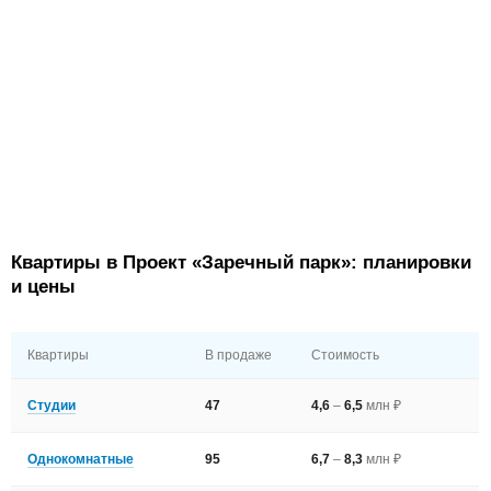
Квартиры в Проект «Заречный парк»: планировки
и цены
Квартиры
В продаже
Стоимость
Студии
47
4,6
–
6,5
млн ₽
Однокомнатные
95
6,7
–
8,3
млн ₽