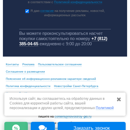
в соответствии с
Политикой конфиденциальности
Я даю
согласие
на получение рекламы, новостей,
информационных рассылок
Вы можете проконсультироваться насчет
покупки самостоятельно по номеру
+7 (812)
385-04-65
ежедневно с 9:00 до 20:00
Контакты
Реклама
Пользовательское соглашение
Соглашение о размещении
Пояснение об информационно-рекламном характере сведений
Политика конфиденциальности
Новостройки Санкт-Петербурга
Новостройки Москвы
Используя сайт, вы соглашаетесь на обработку данных в
Cookies для корректной работы сайта, вашей
персонализации и других целей, предусмотренных
Политикой
По всем вопросам, связанным с актуальностью информации на портале,
пишите на
content@novostroy-gid.ru
© 2013-2026 -
novostroy-gid.ru
- Все новостройки Санкт-Петербурга и области |
Заказать звонок
Все новостройки Москвы и области