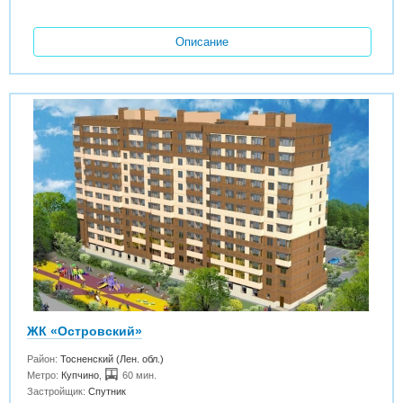
Описание
ЖК «Островский»
Район:
Тосненский (Лен. обл.)
Метро:
Купчино
,
60 мин.
Застройщик:
Спутник