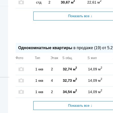
2
2
стд
2
30,67 м
22,61 м
Показать все ↓
Однокомнатные квартиры
в продаже (19) от 5.2
Фото
Тип
Этаж
S общ.
S жил
2
2
1 ккв
2
32,74 м
14,09 м
2
2
1 ккв
4
32,73 м
14,09 м
2
2
1 ккв
2
34,54 м
14,09 м
Показать все ↓