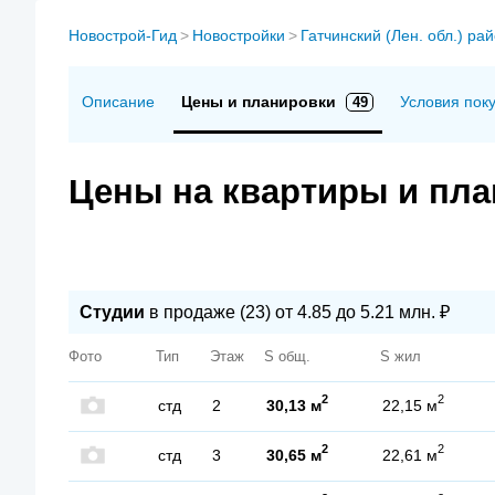
Новострой-Гид
>
Новостройки
>
Гатчинский (Лен. обл.) ра
Описание
Цены и планировки
Условия пок
49
Цены на квартиры и пл
Студии
в продаже (23) от 4.85 до 5.21 млн. ₽
Фото
Тип
Этаж
S общ.
S жил
2
2
стд
2
30,13 м
22,15 м
2
2
стд
3
30,65 м
22,61 м