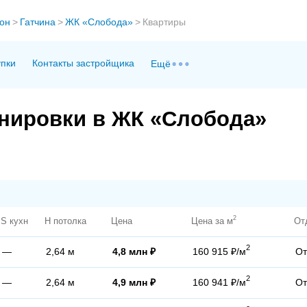
йон
>
Гатчина
>
ЖК «Слобода»
>
Квартиры
упки
Контакты застройщика
Ещё
анировки в ЖК «Слобода»
2
S кухн
H потолка
Цена
Цена за м
От
2
—
2,64 м
4,8 млн ₽
160 915 ₽/м
От
2
—
2,64 м
4,9 млн ₽
160 941 ₽/м
От