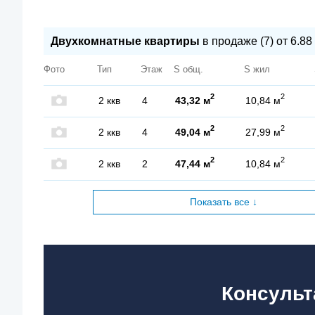
Двухкомнатные квартиры
в продаже (7) от 6.88 
Фото
Тип
Этаж
S общ.
S жил
2
2
2 ккв
4
43,32 м
10,84 м
2
2
2 ккв
4
49,04 м
27,99 м
2
2
2 ккв
2
47,44 м
10,84 м
Показать все ↓
Консульт