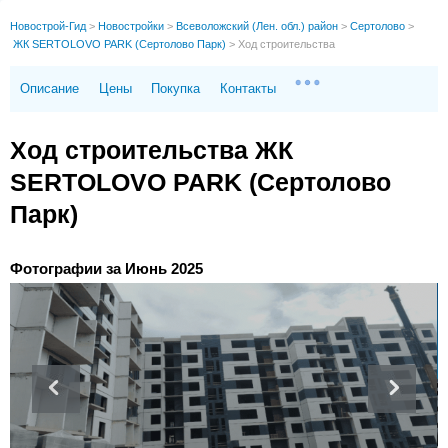
Новострой-Гид
>
Новостройки
>
Всеволожский (Лен. обл.) район
>
Сертолово
>
ЖК SERTOLOVO PARK (Сертолово Парк)
>
Ход строительства
Описание
Цены
Покупка
Контакты
Ход строительства ЖК
SERTOLOVO PARK (Сертолово
Парк)
Фотографии за Июнь 2025