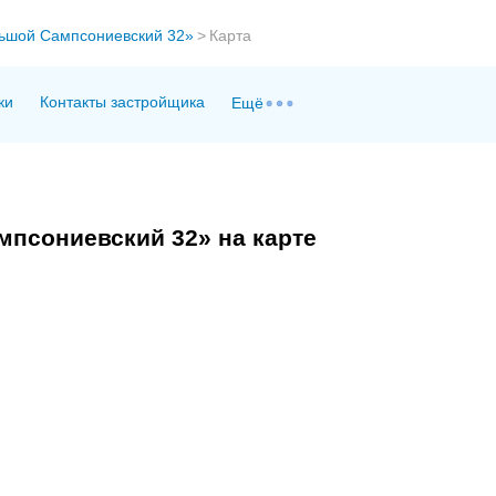
ьшой Сампсониевский 32»
>
Карта
ки
Контакты застройщика
Ещё
псониевский 32» на карте