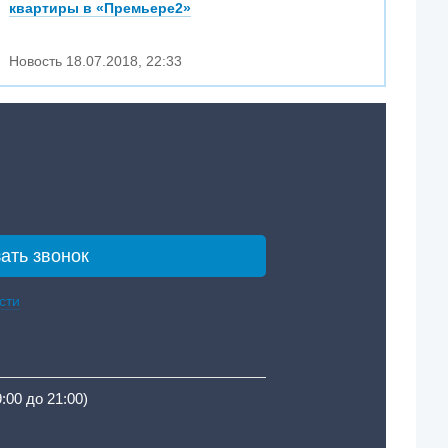
квартиры в «Премьере2»
Новость
18.07.2018
,
22:33
сти
9:00 до 21:00)