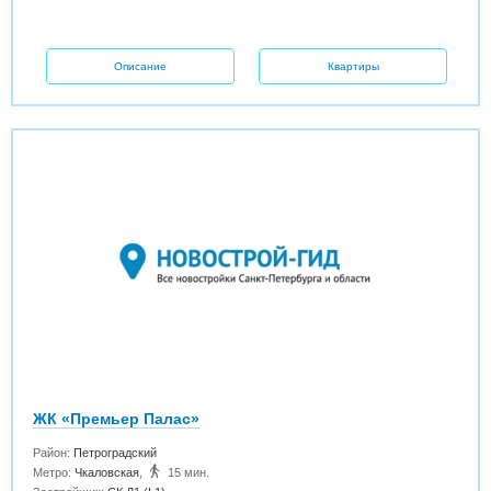
Описание
Квартиры
ЖК «Премьер Палас»
Район:
Петроградский
Метро:
Чкаловская
,
15 мин.