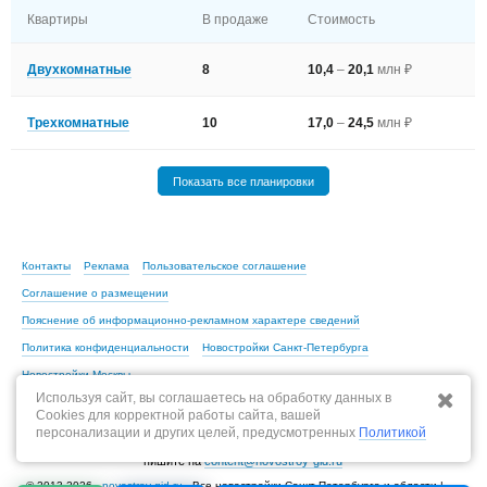
Квартиры
В продаже
Стоимость
Двухкомнатные
8
10,4
–
20,1
млн ₽
Трехкомнатные
10
17,0
–
24,5
млн ₽
Показать все планировки
Контакты
Реклама
Пользовательское соглашение
Соглашение о размещении
Пояснение об информационно-рекламном характере сведений
Политика конфиденциальности
Новостройки Санкт-Петербурга
Новостройки Москвы
Используя сайт, вы соглашаетесь на обработку данных в
Cookies для корректной работы сайта, вашей
персонализации и других целей, предусмотренных
Политикой
По всем вопросам, связанным с актуальностью информации на портале,
пишите на
content@novostroy-gid.ru
© 2013-2026 -
novostroy-gid.ru
- Все новостройки Санкт-Петербурга и области |