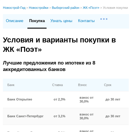
Новострой-Гид
>
Новостройки
>
Выборгский район
>
ЖК «Поэт»
>
Условия покупки
Описание
Покупка
Узнать цены
Контакты
Условия и варианты покупки в
ЖК «Поэт»
Лучшие предложения по ипотеке из 8
аккредитованных банков
Банк
Ставка
Взнос
Срок
взнос от
Банк Открытие
от 2,3%
до 30 лет
30,0%
взнос от
Банк Санкт-Петербург
от 3,1%
до 30 лет
30,0%
взнос от