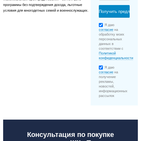
программы без подтверждения дохода, льготные
условия для многодетных семей и военнослужащих.
Я даю
согласие
на
обработку моих
персональных
данных в
соответствии с
Политикой
конфиденциальности
Я даю
согласие
на
получение
рекламы,
новостей,
информационных
рассылок
Консультация по покупке