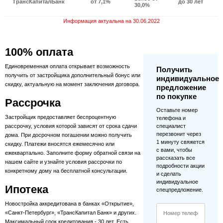
ТрансКапиталБанк
от 7,1%
до 30 лет
30,0%
Информация актуальна на 30.06.2022
100% оплата
Единовременная оплата открывает возможность
Получить
получить от застройщика дополнительный бонус или
индивидуальное
скидку, актуальную на момент заключения договора.
предложение
по покупке
Рассрочка
Оставьте номер
Застройщик предоставляет беспроцентную
телефона и
рассрочку, условия которой зависят от срока сдачи
специалист
перезвонит через
дома. При досрочном погашении можно получить
1 минуту свяжется
скидку. Платежи вносятся ежемесячно или
с вами, чтобы
ежеквартально. Заполните форму обратной связи на
рассказать все
нашем сайте и узнайте условия рассрочки по
подробности акции
конкретному дому на бесплатной консультации.
и сделать
индивидуальное
Ипотека
спецпредложение.
Новостройка аккредитована в банках «Открытие»,
«Санкт-Петербург», «ТрансКапитал Банк» и других.
Максимальный срок кредитования - 30 лет. Есть