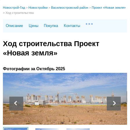
Новострой-Гид
>
Новостройки
>
Василеостровский район
>
Проект «Новая земля»
>
Ход строительства
Описание
Цены
Покупка
Контакты
Ход строительства Проект
«Новая земля»
Фотографии за Октябрь 2025