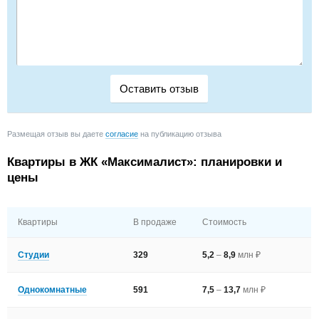
Размещая отзыв вы даете
согласие
на публикацию отзыва
Квартиры в ЖК «Максималист»: планировки и
цены
Квартиры
В продаже
Стоимость
Студии
329
5,2
–
8,9
млн ₽
Однокомнатные
591
7,5
–
13,7
млн ₽