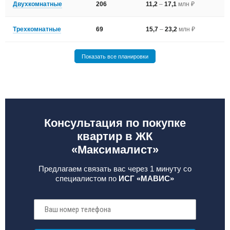
Двухкомнатные
206
11,2
–
17,1
млн ₽
Трехкомнатные
69
15,7
–
23,2
млн ₽
Показать все планировки
Консультация по покупке
квартир в ЖК
«Максималист»
Предлагаем связать вас через 1 минуту со
специалистом по
ИСГ «МАВИС»