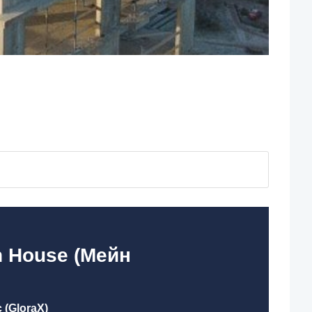
n House (Мейн
 (GloraX)