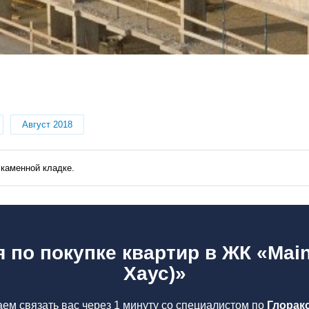
Август 2018
 каменной кладке.
 по покупке квартир в ЖК «Mai
Хаус)»
ем связать вас через 1 минуту со специалистом по
Глоракс