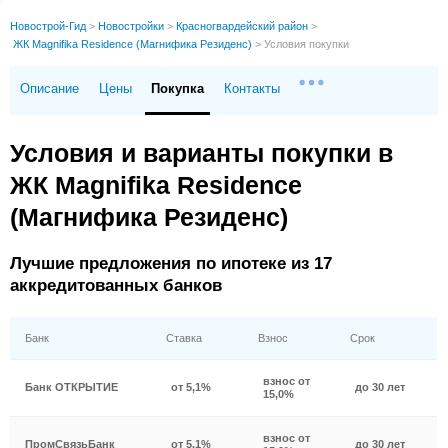
Новострой-Гид
>
Новостройки
>
Красногвардейский район
>
ЖК Magnifika Residence (Магнифика Резиденс)
>
Условия покупки
Описание
Цены
Покупка
Контакты
Условия и варианты покупки в
ЖК Magnifika Residence
(Магнифика Резиденс)
Лучшие предложения по ипотеке из 17
аккредитованных банков
Банк
Ставка
Взнос
Срок
взнос от
Банк ОТКРЫТИЕ
от 5,1%
до 30 лет
15,0%
взнос от
ПромСвязьБанк
от 5,1%
до 30 лет