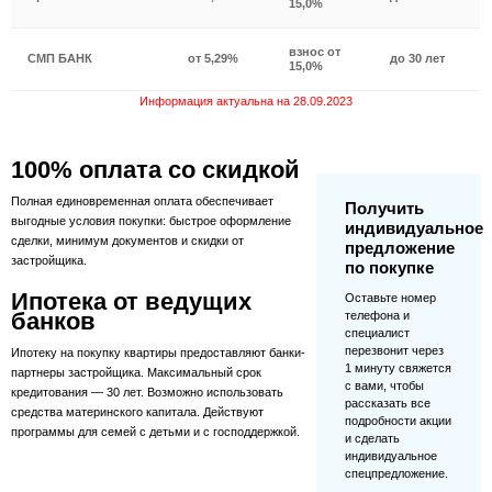
15,0%
взнос от
СМП БАНК
от 5,29%
до 30 лет
15,0%
Информация актуальна на 28.09.2023
100% оплата со скидкой
Полная единовременная оплата обеспечивает
Получить
выгодные условия покупки: быстрое оформление
индивидуальное
сделки, минимум документов и скидки от
предложение
застройщика.
по покупке
Ипотека от ведущих
Оставьте номер
банков
телефона и
специалист
перезвонит через
Ипотеку на покупку квартиры предоставляют банки-
1 минуту свяжется
партнеры застройщика. Максимальный срок
с вами, чтобы
кредитования — 30 лет. Возможно использовать
рассказать все
средства материнского капитала. Действуют
подробности акции
программы для семей с детьми и с господдержкой.
и сделать
индивидуальное
спецпредложение.