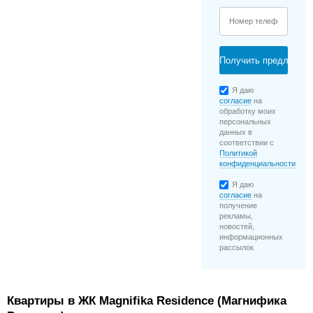
Я даю
согласие
на
обработку моих
персональных
данных в
соответствии с
Политикой
конфиденциальности
Я даю
согласие
на
получение
рекламы,
новостей,
информационных
рассылок
Квартиры в ЖК Magnifika Residence (Магнифика