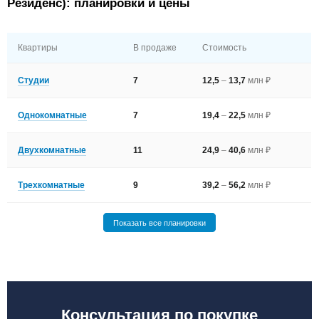
Резиденс): планировки и цены
Квартиры
В продаже
Стоимость
Студии
7
12,5
–
13,7
млн ₽
Однокомнатные
7
19,4
–
22,5
млн ₽
Двухкомнатные
11
24,9
–
40,6
млн ₽
Трехкомнатные
9
39,2
–
56,2
млн ₽
Показать все планировки
Консультация по покупке