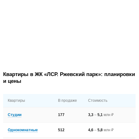
Квартиры в ЖК «ЛСР. Ржевский парк»: планировки
и цены
Квартиры
В продаже
Стоимость
Студии
177
3,3
–
5,1
млн ₽
Однокомнатные
512
4,6
–
5,8
млн ₽