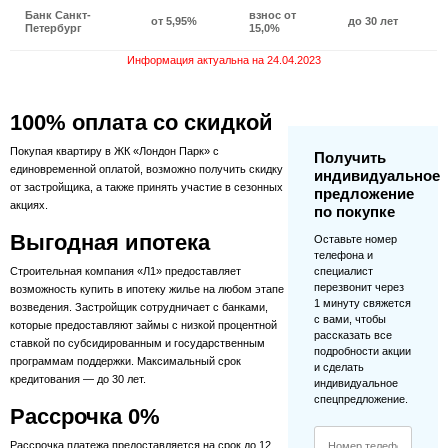
Банк Санкт-
взнос от
от 5,95%
до 30 лет
Петербург
15,0%
Информация актуальна на 24.04.2023
100% оплата со скидкой
Покупая квартиру в ЖК «Лондон Парк» с
Получить
единовременной оплатой, возможно получить скидку
индивидуальное
от застройщика, а также принять участие в сезонных
предложение
акциях.
по покупке
Выгодная ипотека
Оставьте номер
телефона и
Строительная компания «Л1» предоставляет
специалист
перезвонит через
возможность купить в ипотеку жилье на любом этапе
1 минуту свяжется
возведения. Застройщик сотрудничает с банками,
с вами, чтобы
которые предоставляют займы с низкой процентной
рассказать все
ставкой по субсидированным и государственным
подробности акции
программам поддержки. Максимальный срок
и сделать
кредитования — до 30 лет.
индивидуальное
спецпредложение.
Рассрочка 0%
Рассрочка платежа предоставляется на срок до 12