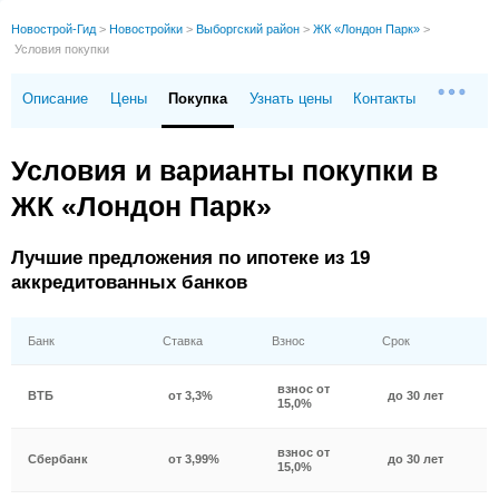
Новострой-Гид
>
Новостройки
>
Выборгский район
>
ЖК «Лондон Парк»
>
Условия покупки
Описание
Цены
Покупка
Узнать цены
Контакты
Условия и варианты покупки в
ЖК «Лондон Парк»
Лучшие предложения по ипотеке из 19
аккредитованных банков
Банк
Ставка
Взнос
Срок
взнос от
ВТБ
от 3,3%
до 30 лет
15,0%
взнос от
Сбербанк
от 3,99%
до 30 лет
15,0%