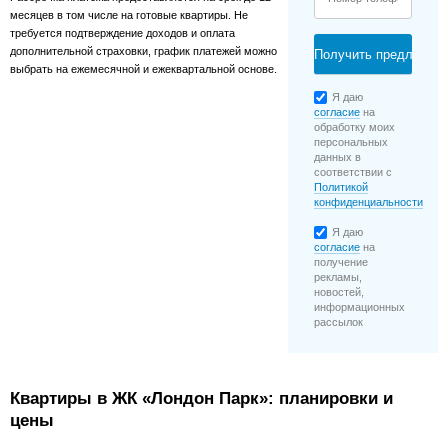
месяцев в том числе на готовые квартиры. Не
требуется подтверждение доходов и оплата
дополнительной страховки, график платежей можно
выбрать на ежемесячной и ежеквартальной основе.
Я даю
согласие
на
обработку моих
персональных
данных в
соответствии с
Политикой
конфиденциальности
Я даю
согласие
на
получение
рекламы,
новостей,
информационных
рассылок
Квартиры в ЖК «Лондон Парк»: планировки и
цены