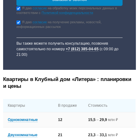
Я даю
согласие
на обработку моих персональных данных в
соответствии с
Политикой конфиденциальности
Я даю
согласие
на получение рекламы, новостей,
информационных рассылок
Вы также можете получить консультацию, позвонив
самостоятельно по номеру
+7 (812) 385-04-65
(с 09:00 до
21:00)
Квартиры в Клубный дом «Литера» : планировки
и цены
Квартиры
В продаже
Стоимость
Однокомнатные
12
15,5
–
29,9
млн ₽
Двухкомнатные
21
23,3
–
33,1
млн ₽