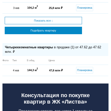
2
104,2 м
Планировка
3 ккв
25,8 млн ₽
Показать все ↓
Подобрать квартиру
Четырехкомнатные квартиры
в продаже (1) от 47.62 до 47.62
млн. ₽
Фото
Тип
S общ.
Цена
2
144,3 м
Планировка
4 ккв
47,6 млн ₽
Консультация по покупке
квартир в ЖК «Листва»
Предлагаем связать вас через 1 минуту со