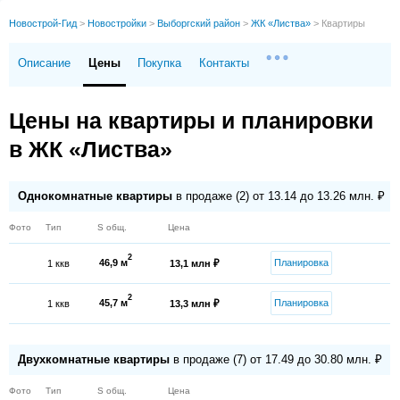
Новострой-Гид
>
Новостройки
>
Выборгский район
>
ЖК «Листва»
>
Квартиры
Описание
Цены
Покупка
Контакты
Цены на квартиры и планировки
в ЖК «Листва»
Однокомнатные квартиры
в продаже (2) от 13.14 до 13.26 млн. ₽
Фото
Тип
S общ.
Цена
2
46,9 м
Планировка
1 ккв
13,1 млн ₽
2
45,7 м
Планировка
1 ккв
13,3 млн ₽
Двухкомнатные квартиры
в продаже (7) от 17.49 до 30.80 млн. ₽
Фото
Тип
S общ.
Цена