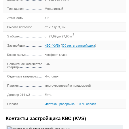
Тип здания
Монолитный
Этажность
4-5
Высота потолков
от 2,7 до 3,0 м
2
S общая
от 27,69 до 27,95 м
Застройщик
КВС (KVS)
(
Объекты застройщика
)
Класс жилья
Комфорт-класс
Совокупное количество
546
квартир
Отделка в квартирах
Чистовая
Паркинг
многоуровневый и придомовой
Договор 214 ФЗ
Есть
Оплата
Ипотека
,
рассрочка
,
100% оплата
Контакты застройщика КВС (KVS)