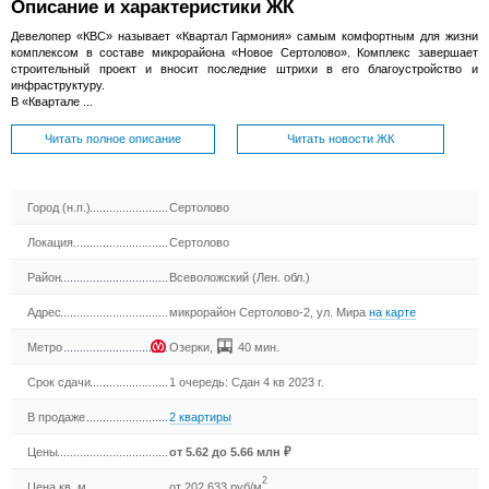
Описание и характеристики ЖК
Девелопер «КВС» называет «Квартал Гармония» самым комфортным для жизни
комплексом в составе микрорайона «Новое Сертолово». Комплекс завершает
строительный проект и вносит последние штрихи в его благоустройство и
инфраструктуру.
В «Квартале ...
Читать полное описание
Читать новости ЖК
Город (н.п.)
Сертолово
Локация
Сертолово
Район
Всеволожский (Лен. обл.)
Адрес
микрорайон Сертолово-2, ул. Мира
на карте
Метро
Озерки
,
40 мин.
Срок сдачи
1 очередь: Сдан 4 кв 2023 г.
В продаже
2 квартиры
Цены
от
5.62
до 5.66 млн ₽
2
Цена кв. м
от 202 633 руб/м