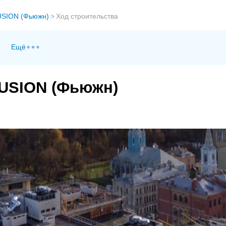
SION (Фьюжн)
>
Ход строительства
Ещё
FUSION (Фьюжн)