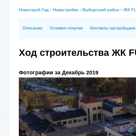
Новострой-Гид
>
Новостройки
>
Выборгский район
>
ЖК FU
Описание
Условия покупки
Контакты застройщика
Ход строительства ЖК 
Фотографии за Декабрь 2019