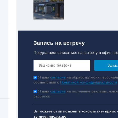
Запись на встречу
Предлагаем записаться на встречу в офис пр
Я даю
согласие
на обработку моих персонал
соответствии с
Политикой конфиденциальности
Я даю
согласие
на получение рекламы, ново
рассылок
Вы можете сами позвонить консультанту прямо 
+7 (812) 385-04-65
.