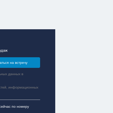
одаж
ьных данных в
стей, информационных
сейчас по номеру