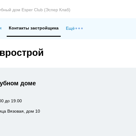
убный дом Esper Club (Эспер Клаб)
и
Контакты застройщика
Ещё
Еврострой
лубном доме
00 до 19.00
ица Вязовая, дом 10