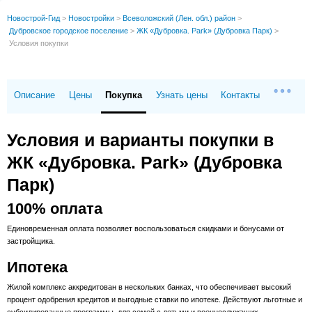
Новострой-Гид
>
Новостройки
>
Всеволожский (Лен. обл.) район
>
Дубровское городское поселение
>
ЖК «Дубровка. Park» (Дубровка Парк)
>
Условия покупки
Описание
Цены
Покупка
Узнать цены
Контакты
Условия и варианты покупки в
ЖК «Дубровка. Park» (Дубровка
Парк)
100% оплата
Единовременная оплата позволяет воспользоваться скидками и бонусами от
застройщика.
Ипотека
Жилой комплекс аккредитован в нескольких банках, что обеспечивает высокий
процент одобрения кредитов и выгодные ставки по ипотеке. Действуют льготные и