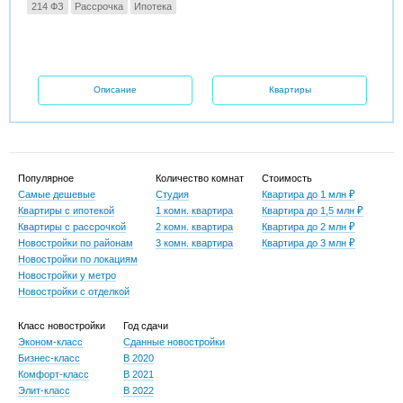
214 ФЗ
Рассрочка
Ипотека
Описание
Квартиры
Популярное
Количество комнат
Стоимость
Самые дешевые
Студия
Квартира до 1 млн ₽
Квартиры с ипотекой
1 комн. квартира
Квартира до 1,5 млн ₽
Квартиры с рассрочкой
2 комн. квартира
Квартира до 2 млн ₽
Новостройки по районам
3 комн. квартира
Квартира до 3 млн ₽
Новостройки по локациям
Новостройки у метро
Новостройки с отделкой
Класс новостройки
Год сдачи
Эконом-класс
Сданные новостройки
Бизнес-класс
В 2020
Комфорт-класс
В 2021
Элит-класс
В 2022