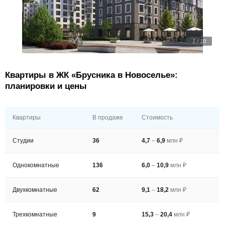
1 / 10
Квартиры в ЖК «Брусника в Новоселье»:
планировки и цены
Квартиры
В продаже
Стоимость
Студии
36
4,7
–
6,9
млн ₽
Однокомнатные
136
6,0
–
10,9
млн ₽
Двухкомнатные
62
9,1
–
18,2
млн ₽
Трехкомнатные
9
15,3
–
20,4
млн ₽