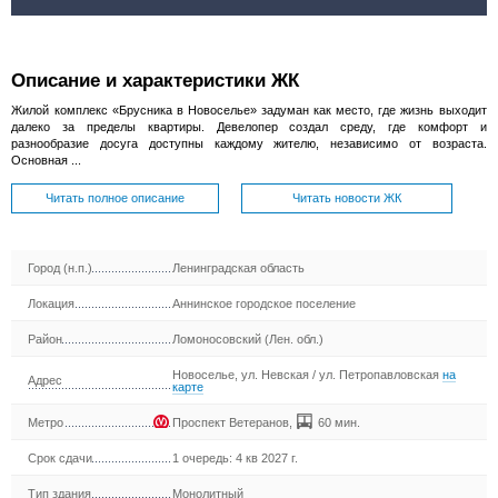
Описание и характеристики ЖК
Жилой комплекс «Брусника в Новоселье» задуман как место, где жизнь выходит
далеко за пределы квартиры. Девелопер создал среду, где комфорт и
разнообразие досуга доступны каждому жителю, независимо от возраста.
Основная ...
Читать полное описание
Читать новости ЖК
Город (н.п.)
Ленинградская область
Локация
Аннинское городское поселение
Район
Ломоносовский (Лен. обл.)
Новоселье, ул. Невская / ул. Петропавловская
на
Адрес
карте
Метро
Проспект Ветеранов
,
60 мин.
Срок сдачи
1 очередь: 4 кв 2027 г.
Тип здания
Монолитный