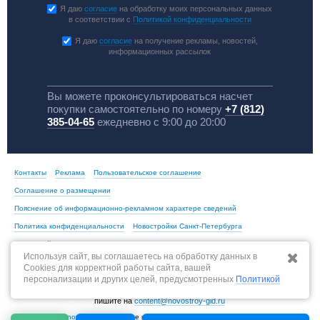
Я даю
согласие
на обработку моих персональных данных
в соответствии с
Политикой конфиденциальности
Я даю
согласие
на получение рекламы, новостей,
информационных рассылок
Вы можете проконсультироваться насчет
покупки самостоятельно по номеру
+7 (812)
385-04-65
ежедневно с 9:00 до 20:00
Контакты
Реклама
Пользовательское соглашение
Соглашение о размещении
Пояснение об информационно-рекламном характере сведений
Политика конфиденциальности
Новостройки Санкт-Петербурга
Новостройки Москвы
Используя сайт, вы соглашаетесь на обработку данных в
Cookies для корректной работы сайта, вашей
персонализации и других целей, предусмотренных
Политикой
По всем вопросам, связанным с актуальностью информации на портале,
пишите на
content@novostroy-gid.ru
© 2013-2026 -
novostroy-gid.ru
- Все новостройки Санкт-Петербурга и области |