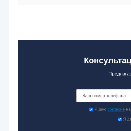
Консультац
Предлагае
Я даю
согласие
на
Я д