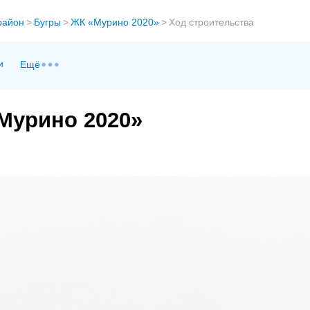
район
>
Бугры
>
ЖК «Мурино 2020»
>
Ход строительства
и
Ещё
Мурино 2020»