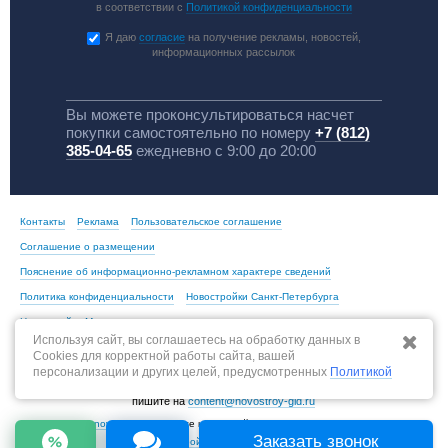
в соответствии с
Политикой конфиденциальности
Я даю
согласие
на получение рекламы, новостей,
информационных рассылок
Вы можете проконсультироваться насчет
покупки самостоятельно по номеру
+7 (812)
385-04-65
ежедневно с 9:00 до 20:00
Контакты
Реклама
Пользовательское соглашение
Соглашение о размещении
Пояснение об информационно-рекламном характере сведений
Политика конфиденциальности
Новостройки Санкт-Петербурга
Новостройки Москвы
Используя сайт, вы соглашаетесь на обработку данных в
Cookies для корректной работы сайта, вашей
персонализации и других целей, предусмотренных
Политикой
По всем вопросам, связанным с актуальностью информации на портале,
пишите на
content@novostroy-gid.ru
© 2013-2026 -
novostroy-gid.ru
- Все новостройки Санкт-Петербурга и области |
Заказать звонок
Все новостройки Москвы и области