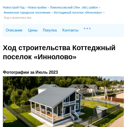
Новострой-Гид
>
Новостройки
>
Ломоносовский (Лен. обл.) район
>
Аннинское городское поселение
>
Коттеджный поселок «Иннолово»
>
Ход строительства
Описание
Цены
Покупка
Контакты
Ход строительства Коттеджный
поселок «Иннолово»
Фотографии за Июль 2023