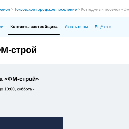
район
>
Токсовское городское поселение
>
Коттеджный поселок «Э
ки
Контакты застройщика
Узнать цены
Ещё
ФМ-строй
а «ФМ-строй»
о 19:00, суббота -