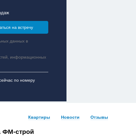
одаж
ьных данных в
стей, информационных
сейчас по номеру
Квартиры
Новости
Отзывы
а ФМ-строй