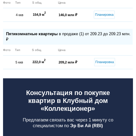
Фото
Тип
S общ.
Цена
2
154,9 м
Планировка
4 ккв
146,0 млн ₽
Пятикомнатные квартиры
в продаже (1) от 209.23 до 209.23 млн.
₽
Фото
Тип
S общ.
Цена
2
222,0 м
Планировка
5 ккв
209,2 млн ₽
Консультация по покупке
квартир в Клубный дом
«Коллекционер»
Предлагаем связать вас через 1 минуту со
специалистом по
Эр Би Ай (RBI)