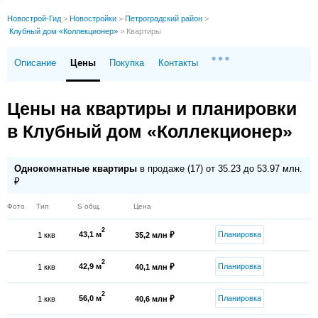
Новострой-Гид
>
Новостройки
>
Петроградский район
>
Клубный дом «Коллекционер»
>
Квартиры
Описание
Цены
Покупка
Контакты
Цены на квартиры и планировки
в Клубный дом «Коллекционер»
Однокомнатные квартиры
в продаже (17) от 35.23 до 53.97 млн.
₽
Фото
Тип
S общ.
Цена
2
43,1 м
Планировка
1 ккв
35,2 млн ₽
2
42,9 м
Планировка
1 ккв
40,1 млн ₽
2
56,0 м
Планировка
1 ккв
40,6 млн ₽