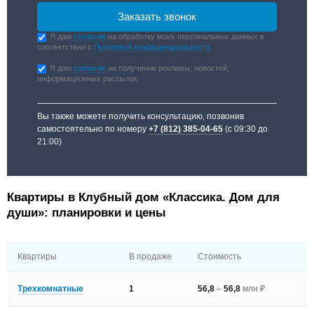
Я даю
согласие
на обработку моих персональных данных в
соответствии с
Политикой конфиденциальности
Я даю
согласие
на получение рекламы, новостей,
информационных рассылок
Вы также можете получить консультацию, позвонив
самостоятельно по номеру
+7 (812) 385-04-65
(с 09:30 до
21:00)
Квартиры в Клубный дом «Классика. Дом для
души»: планировки и цены
Квартиры
В продаже
Стоимость
Трехкомнатные
1
56,8
–
56,8
млн ₽