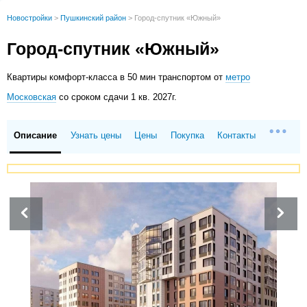
Новостройки
>
Пушкинский район
>
Город-спутник «Южный»
Город-спутник «Южный»
Квартиры
комфорт-класса в 50 мин транспортом от
метро
Московская
со сроком сдачи 1 кв. 2027г.
Описание
Узнать цены
Цены
Покупка
Контакты