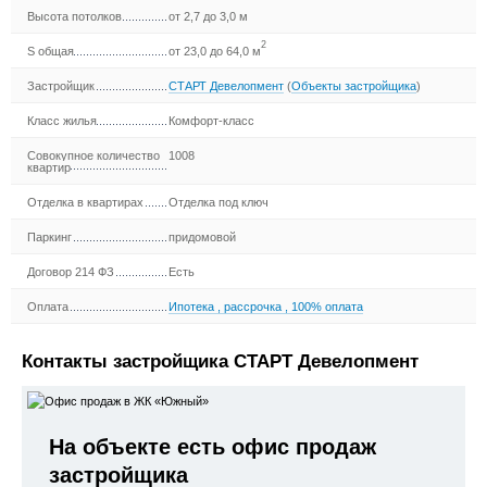
Высота потолков
от 2,7 до 3,0 м
2
S общая
от 23,0 до 64,0 м
Застройщик
СТАРТ Девелопмент
(
Объекты застройщика
)
Класс жилья
Комфорт-класс
Совокупное количество
1008
квартир
Отделка в квартирах
Отделка под ключ
Паркинг
придомовой
Договор 214 ФЗ
Есть
Оплата
Ипотека
,
рассрочка
,
100% оплата
Контакты застройщика СТАРТ Девелопмент
На объекте есть офис продаж
застройщика