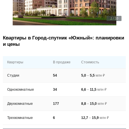
1 / 10
Квартиры в Город-спутник «Южный»: планировки
и цены
Квартиры
В продаже
Стоимость
Студии
54
5,0
–
5,5
млн ₽
Однокомнатные
34
6,6
–
11,5
млн ₽
Двухкомнатные
177
8,8
–
15,0
млн ₽
Трехкомнатные
6
12,7
–
15,9
млн ₽