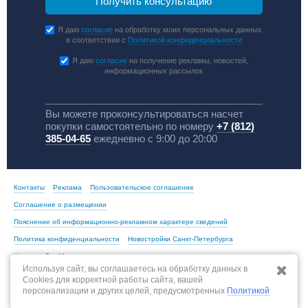
Я даю
согласие
на обработку моих персональных данных
в соответствии с
Политикой конфиденциальности
Я даю
согласие
на получение рекламы, новостей,
информационных рассылок
Вы можете проконсультироваться насчет
покупки самостоятельно по номеру
+7 (812)
385-04-65
ежедневно с 9:00 до 20:00
Контакты
Реклама
Пользовательское соглашение
Соглашение о размещении
Пояснение об информационно-рекламном характере сведений
Политика конфиденциальности
Новостройки Санкт-Петербурга
Новостройки Москвы
Используя сайт, вы соглашаетесь на обработку данных в
Cookies для корректной работы сайта, вашей
персонализации и других целей, предусмотренных
Политикой
По всем вопросам, связанным с актуальностью информации на портале,