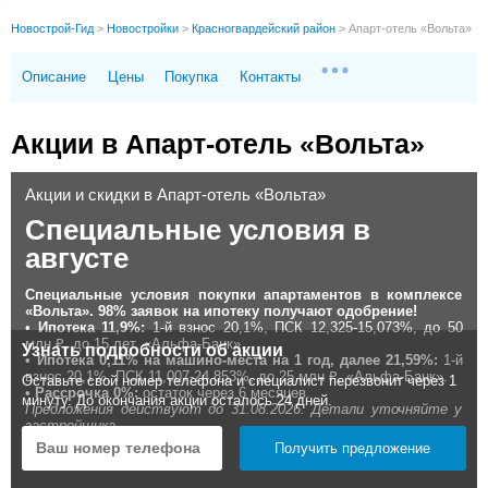
Новострой-Гид
>
Новостройки
>
Красногвардейский район
>
Апарт-отель «Вольта»
Описание
Цены
Покупка
Контакты
Акции в Апарт-отель «Вольта»
Акции и скидки в Апарт-отель «Вольта»
Специальные условия в
августе
Специальные условия покупки апартаментов в комплексе
«Вольта». 98% заявок на ипотеку получают одобрение!
•
Ипотека 11,9%:
1-й взнос 20,1%, ПСК 12,325-15,073%, до 50
млн ₽, до 15 лет, «Альфа-Банк».
Узнать подробности об акции
•
Ипотека 0,11% на машино-места на 1 год, далее 21,59%:
1-й
взнос 20,1%, ПСК 11,007-24,853%, до 25 млн ₽, «Альфа-Банк».
Оставьте свой номер телефона и специалист перезвонит через 1
•
Рассрочка 0%:
остаток через 6 месяцев.
минуту. До окончания акции осталось 24 дней.
Предложения действуют до 31.08.2026. Детали уточняйте у
застройщика.